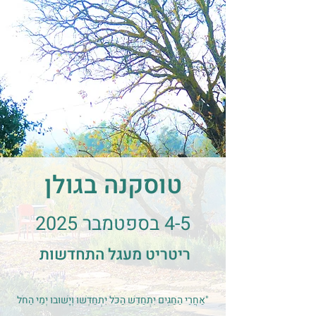
טוסקנה בגולן
4-5 בספטמבר 2025
ריטריט מעגל התחדשות
"אַחֲרֵי הַחַגִּים יִתְחַדֵּשׁ הַכֹּל יִתְחַדְּשׁוּ וְיָשׁוּבוּ יְמֵי הַחֹל