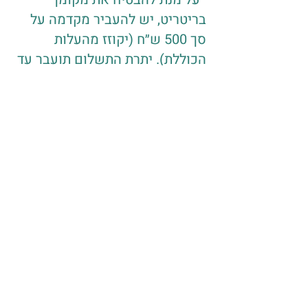
בריטריט, יש להעביר מקדמה על
סך 500 ש״ח (יקוזז מהעלות
הכוללת). יתרת התשלום תועבר עד
1.8 וניתן לחלק עד 2 תשלומים.
תנאי ביטול:
ניתן לבטל השתתפות ללא דמי
ביטול עד חודש לפני מועד
הריטריט - 1.8.25 בחצות.
במקרה של ביטול חודש עד
שבועיים לפני
(2.8.25-15.8.25)
דמי ביטול יעמדו על 50% מהעלות
הכוללת.
במקרה של ביטול שבועיים מראש