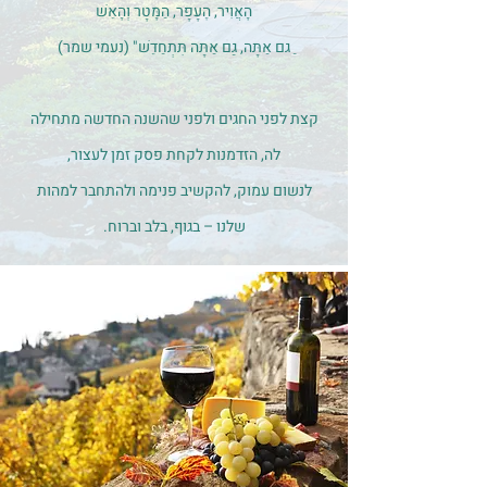
הָאֲוִיר, הֶעָפָר, הַמָּטָר וְהָאֵשׁ
ַגם אַתָּה, גַּם אַתָּה תִּתְחַדֵּשׁ" (נעמי שמר)
קצת לפני החגים ולפני שהשנה החדשה מתחילה
לה, הזדמנות לקחת פסק זמן לעצור,
לנשום עמוק, להקשיב פנימה ולהתחבר למהות
שלנו – בגוף, בלב וברוח.